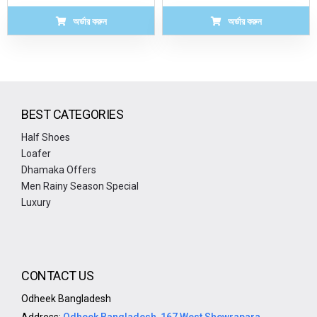
অর্ডার করুন
অর্ডার করুন
BEST CATEGORIES
Half Shoes
Loafer
Dhamaka Offers
Men Rainy Season Special
Luxury
CONTACT US
Odheek Bangladesh
Address:
Odheek Bangladesh, 167 West Shewrapara,